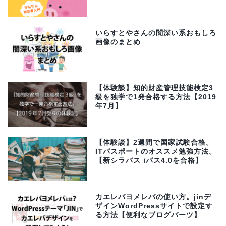
いらすとやさんの闇深い系おもしろ
画像のまとめ
【体験談】知的財産管理技能検定3
級を独学で1発合格する方法【2019
年7月】
【体験談】2週間で国家試験合格。
ITパスポートのオススメ勉強方法。
【新シラバス iパス4.0を合格】
カエレバヨメレバの使い方。jinデ
ザインWordPressサイトで設定す
る方法【便利なブログパーツ】