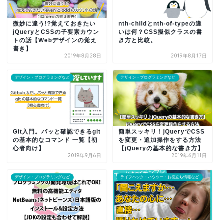
微妙に違う!?覚えておきたい
nth-childとnth-of-typeの違
jQueryとCSSの子要素カウン
いは何？CSS擬似クラスの書
トの話【Webデザインの覚え
き方と比較。
書き】
2019年8月28日
2019年8月17日
デザイン・プログラミングなど
デザイン・プログラミングなど
Git入門。パッと確認できるgit
簡単スッキリ！jQueryでCSS
の基本的なコマンド 一覧【初
を変更・追加操作をする方法
心者向け】
【jQueryの基本的な書き方】
2019年9月6日
2019年6月11日
デザイン・プログラミングなど
ライフハック・ハウツー・お役立ち情報など