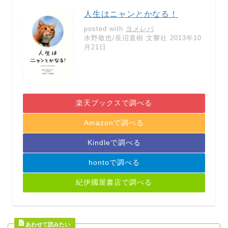
人生はニャンとかなる！
posted with
ヨメレバ
水野敬也/長沼直樹 文響社 2013年10
月21日
楽天ブックスで調べる
Amazonで調べる
Kindleで調べる
hontoで調べる
紀伊國屋書店で調べる