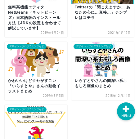
無料高機能エディタ
Twitterの「聞こえますか… あ
ホーム
NetBeans（ネットビーン
なたの心に…直接…」テンプ
ズ）日本語版のインストール
レはコチラ
方法【JDKの設定も合わせて
プロフィール
解説しています】
2019年4月24日
2021年1月17日
デザイン・プログラミン
デザイン・プログラミングなど
デザイン・プログラミングなど
グなど
ライフハック・ハウツ
ー・お役立ち情報など
かわいいけどクセがすごい
いらすとやさんの闇深い系お
「いらすとや」さんの動物イ
もしろ画像のまとめ
ラストまとめ
2019年3月3日
2018年12月25日
デザイン・プログラミングなど
MENU