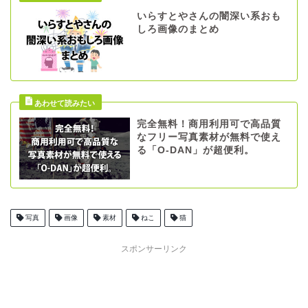
いらすとやさんの闇深い系おも
しろ画像のまとめ
完全無料！商用利用可で高品質
なフリー写真素材が無料で使え
る「O-DAN」が超便利。
写真
画像
素材
ねこ
猫
スポンサーリンク