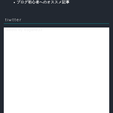
ブログ初心者へのオススメ記事
tiwtter
Tweets by kogane33
ホーム
プロフィール
デザイン・プログラミン
グなど