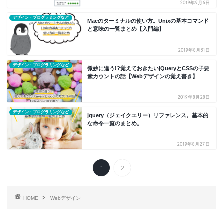
2019年9月6日
デザイン・プログラミングなど
Macのターミナルの使い方。Unixの基本コマンド
と意味の一覧まとめ【入門編】
2019年8月31日
デザイン・プログラミングなど
微妙に違う!?覚えておきたいjQueryとCSSの子要
素カウントの話【Webデザインの覚え書き】
2019年8月28日
デザイン・プログラミングなど
jquery（ジェイクエリー）リファレンス。基本的
な命令一覧のまとめ。
2019年8月27日
1
2
HOME
Webデザイン