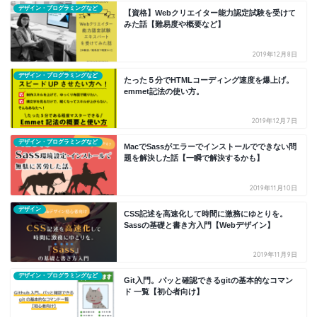
デザイン・プログラミングなど
【資格】Webクリエイター能力認定試験を受けて
みた話【難易度や概要など】
2019年12月8日
デザイン・プログラミングなど
たった５分でHTMLコーディング速度を爆上げ。
emmet記法の使い方。
2019年12月7日
デザイン・プログラミングなど
MacでSassがエラーでインストールでできない問
題を解決した話【一瞬で解決するかも】
2019年11月10日
デザイン
CSS記述を高速化して時間に激務にゆとりを。
Sassの基礎と書き方入門【Webデザイン】
2019年11月9日
デザイン・プログラミングなど
Git入門。パッと確認できるgitの基本的なコマン
ド 一覧【初心者向け】