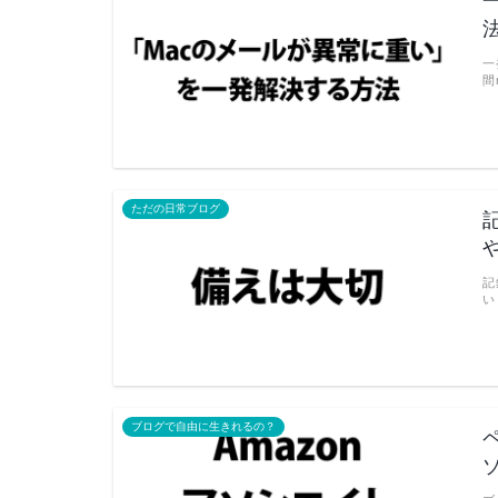
一
間
ただの日常ブログ
記
い
ブログで自由に生きれるの？