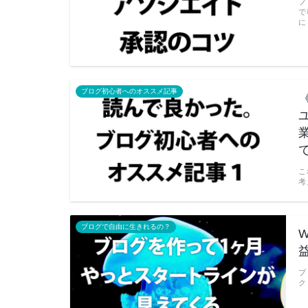
ブ
で
に
ブログ初心者へのオススメ記事
こ
考
ブログで自由に生きれるの？
ブ
ク