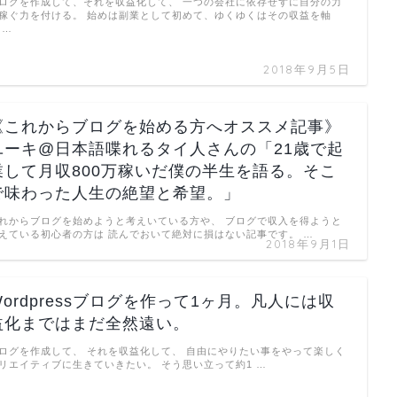
ロクを作成して、それを収益化して、 一つの会社に依存せずに自分の力
稼ぐ力を付ける。 始めは副業として初めて、ゆくゆくはその収益を軸
 …
2018年9月5日
《これからブログを始める方へオススメ記事》
ユーキ@日本語喋れるタイ人さんの「21歳で起
業して月収800万稼いだ僕の半生を語る。そこ
で味わった人生の絶望と希望。」
れからブログを始めようと考えいている方や、 ブログで収入を得ようと
えている初心者の方は 読んでおいて絶対に損はない記事です。 …
2018年9月1日
Wordpressブログを作って1ヶ月。凡人には収
益化まではまだ全然遠い。
ログを作成して、 それを収益化して、 自由にやりたい事をやって楽しく
リエイティブに生きていきたい。 そう思い立って約1 …