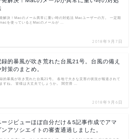
一発解決！Macのメールが異常に重い時の対処
法
発解決！Macのメール異常に重い時の対処法 Macユーザーの方。 一定期
macを使っているとMacのメールが …
2018年9月7日
記録的暴風が吹き荒れた台風21号。台風の備え
や対策のまとめ。
録的暴風が吹き荒れた台風21号。 各地で大きな災害の状況が報道されて
ますね。 皆様は大丈夫でしょうか。 関空滑 …
2018年9月6日
ページビューほぼ自分だけ＆5記事作成でアマ
ゾンアソシエイトの審査通過しました。