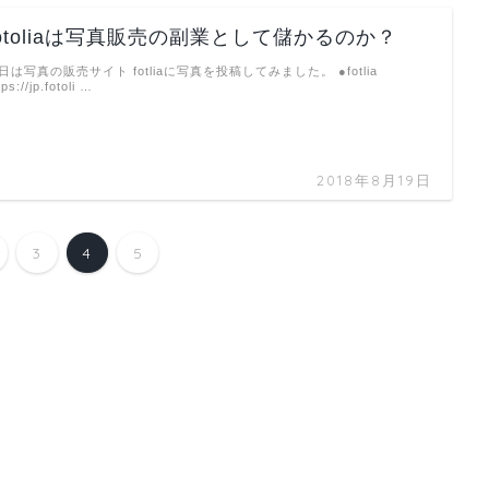
fotoliaは写真販売の副業として儲かるのか？
日は写真の販売サイト fotliaに写真を投稿してみました。 ●fotlia
tps://jp.fotoli …
2018年8月19日
3
4
5