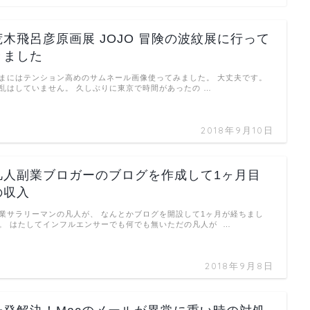
荒木飛呂彦原画展 JOJO 冒険の波紋展に行って
きました
まにはテンション高めのサムネール画像使ってみました。 大丈夫です。
乱はしていません。 久しぶりに東京で時間があったの …
2018年9月10日
凡人副業ブロガーのブログを作成して1ヶ月目
の収入
業サラリーマンの凡人が、 なんとかブログを開設して1ヶ月が経ちまし
。 はたしてインフルエンサーでも何でも無いただの凡人が …
2018年9月8日