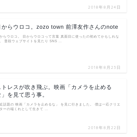
2018年8月24日
目からウロコ。zozo town 前澤友作さんのnote
からウロコ。 目からウロコって言葉 真面目に使ったの初めてかもしれな
。 普段ウェブサイトを見たり SNS …
2018年8月23日
ストレスが吹き飛ぶ。映画「カメラを止める
な」を見て思う事。
近話題の 映画「カメラを止めるな」 を見に行きました。 僕は一応クリエ
ターの端くれとして生きて …
2018年8月22日