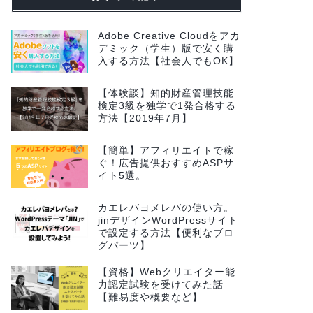
Adobe Creative Cloudをアカ
デミック（学生）版で安く購
入する方法【社会人でもOK】
【体験談】知的財産管理技能
検定3級を独学で1発合格する
方法【2019年7月】
【簡単】アフィリエイトで稼
ぐ！広告提供おすすめASPサ
イト5選。
カエレバヨメレバの使い方。
jinデザインWordPressサイト
で設定する方法【便利なブロ
グパーツ】
【資格】Webクリエイター能
力認定試験を受けてみた話
【難易度や概要など】