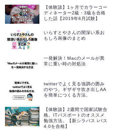
【体験談】1ヶ月でカラーコー
ディネーター2級・3級を合格
した話【2019年6月試験】
いらすとやさんの闇深い系お
もしろ画像のまとめ
一発解決！Macのメールが異
常に重い時の対処法
twitterでよく見る強調の囲み
のやつ。ギザギサ吹き出しAA
を簡単につくる方法。
【体験談】2週間で国家試験合
格。ITパスポートのオススメ
勉強方法。【新シラバス iパス
4.0を合格】