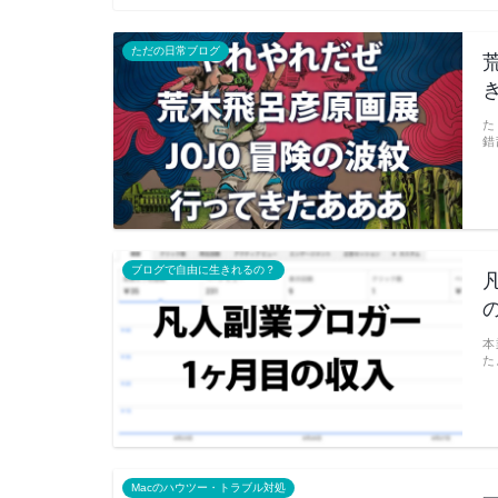
ただの日常ブログ
た
錯
ブログで自由に生きれるの？
本
た
Macのハウツー・トラブル対処